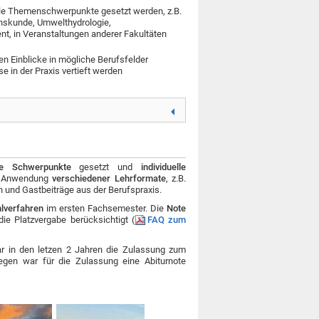
lle Themenschwerpunkte gesetzt werden, z.B.
onskunde,
Umwelthydrologie,
ent,
in Veranstaltungen anderer Fakultäten
n Einblicke in mögliche Berufsfelder
in der Praxis vertieft werden
he Schwerpunkte
gesetzt und
individuelle
ie Anwendung
verschiedener Lehrformate
, z.B.
 und Gastbeiträge aus der Berufspraxis.
lverfahren
im ersten Fachsemester. Die
Note
ie Platzvergabe berücksichtigt (
FAQ zum
ar in den letzen 2 Jahren die Zulassung zum
egen war für die Zulassung eine Abiturnote