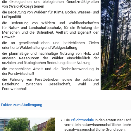
die ökologischen und biologischen Gesetzmäßigkeiten
von
(Wald-)Ökosystemen
die Bedeutung von Wäldern für
Klima, Boden, Wasser- und
Luftqualität
die Bedeutung von Wäldern und Waldlandschaften
für
Natur- und Landschaftsschutz
, für die
Erholung
der
Menschen und die
Schönheit, Vielfalt und Eigenart der
Umwelt
die an gesellschaftlichen und betrieblichen Zielen
orientierte
Walderhaltung
und
Waldgestaltung
die planmäßige und nachhaltige
Nutzung
von Holz und
anderen
Ressourcen der Wälder
einschließlich der
sozialen und ökologischen Bedeutung dieser Nutzung
die menschliche Arbeit und die Technikanwendung in
der
Forstwirtschaft
die
Führung von Forstbetrieben
sowie die politische
Beziehung zwischen Gesellschaft, Wald und
Forstwirtschaft.
Fakten zum Studiengang
Die
Pflichtmodule
in den ersten vier Fa
vermitteln
naturwissenschaftliche, tec
sozialwissenschaftliche
Grundlagen.