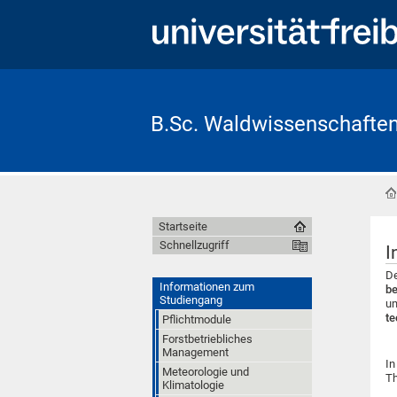
B.Sc. Waldwissenschafte
Startseite
Schnellzugriff
I
D
Informationen zum
b
Studiengang
um
te
Pflichtmodule
Forstbetriebliches
Management
I
Meteorologie und
Th
Klimatologie