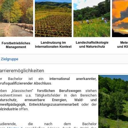
Zielgruppe
arrieremöglichkeiten
er Bachelor ist ein
international anerkannter,
rufsqualifizierender Abschluss
.
eben „klassischen“
forstlichen Berufswegen
stehen
solvent:innen u.a. Tätigkeitsfelder in den Bereichen
turschutz
,
erneuerbare Energien
,
Wald- und
mweltpädagogik
,
Entwicklungszusammenarbeit
oder der
lzindustrie
offen.
tudierende, die nach dem Bachelor