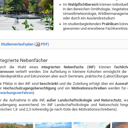
Im
Wahlpflichtbereich
können individue
in den Bereichen Ornithologie, Vegetati
Umweltmeteorologie, Wildtiermanagem
oder durch ein Auslandsstudium
Im studienbegleitenden
Praktikum
könne
gewonnen und erworbene Fachkenntnisse 
Studienverlaufsplan (
PDF
)
ntegrierte Nebenfächer
urch die Wahl eines
integrierten Nebenfachs (iNF)
können
fachlic
teressen
vertieft werden.
Die Aufteilung in kleinere Kohorten ermöglicht d
ländepraktika und Exkursionen aber auch Seminare, praktische (Labor)Übungen
e Plätze in den iNF sind
beschränkt
und die Zuteilung erfolgt über ein
Auswah
er Hochschulzugangsberechtigung
und ein
Motivationsschreiben
werden für d
ewerbungsverfahren
).
r die Aufnahme in alle iNF,
außer
Landschaftsökologie und Naturschutz
, w
udiengang ausreichend. Im iNF Landschaftsökologie und Naturschutz hing
ischen 1,8 und 2,3 notwendig
(je nach Güte des Motivationsschreibens).