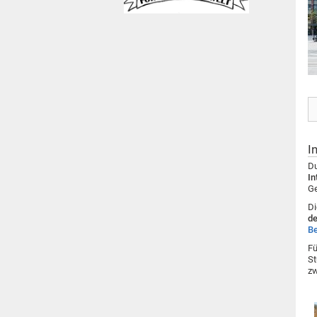
I
D
In
Ge
Di
d
B
Fü
St
zw