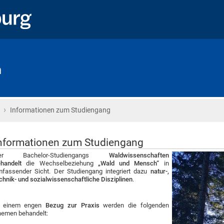
n
›
Startseite
Informationen zum Studiengang
nformationen zum Studiengang
er Bachelor-Studiengangs
Waldwissenschaften
ehandelt
die Wechselbeziehung
„Wald und Mensch“
in
fassender Sicht. Der Studiengang integriert dazu
natur-,
chnik- und sozialwissenschaftliche Disziplinen
.
n einem engen
Bezug zur Praxis
werden die folgenden
emen behandelt: