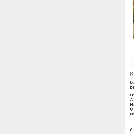
K
D
be
N
Ab
Na
U
Ho
S